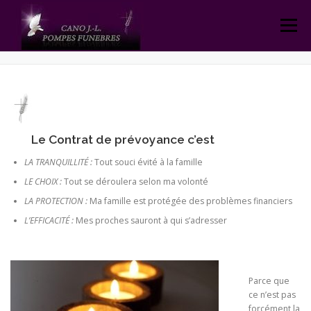
Aller
au
Menu
LE CONTRAT DE PRÉVOYANCE
contenu
Le Contrat de prévoyance c’est
LA TRANQUILLITÉ :
Tout souci évité à la famille
LE CHOIX :
Tout se déroulera selon ma volonté
LA PROTECTION :
Ma famille est protégée des problèmes financiers
L’EFFICACITÉ :
Mes proches sauront à qui s’adresser
Parce que
ce n’est pas
forcément la