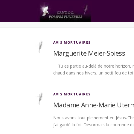
Aller
au
AUTEUR/AUTRICE :
ADMI
contenu
AVIS MORTUAIRES
Marguerite Meier-Spiess
Tu es partie au-delà de notre horizon, 
chaud dans nos hivers, un petit feu de toi
AVIS MORTUAIRES
Madame Anne-Marie Uterm
Nous avons tout pleinement en Jésus-Chris
j’ai gardé la foi. Désormais la couronne d